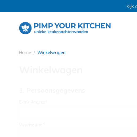
Kijk oo
Home
Winkelwagen
Winkelwagen
1. Persoonsgegevens
E-mailadres*
Voornaam *