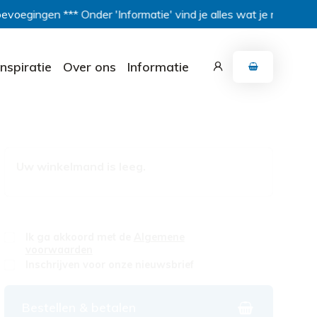
oevoegingen *** Onder 'Informatie' vind je alles wat je moet we
Inspiratie
Over ons
Informatie
Uw winkelmand is leeg.
Ik ga akkoord met de
Algemene
voorwaarden
Inschrijven voor onze nieuwsbrief
Bestellen & betalen