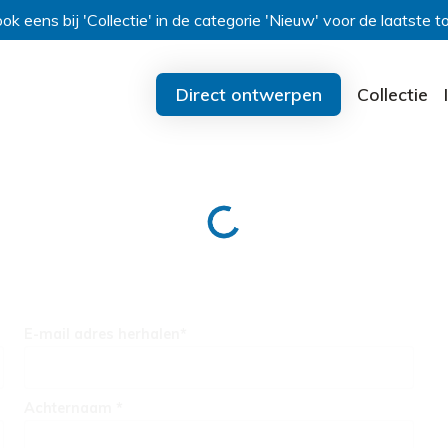
k eens bij 'Collectie' in de categorie 'Nieuw' voor de laatste t
Direct ontwerpen
Collectie
E-mail adres herhalen*
Achternaam *