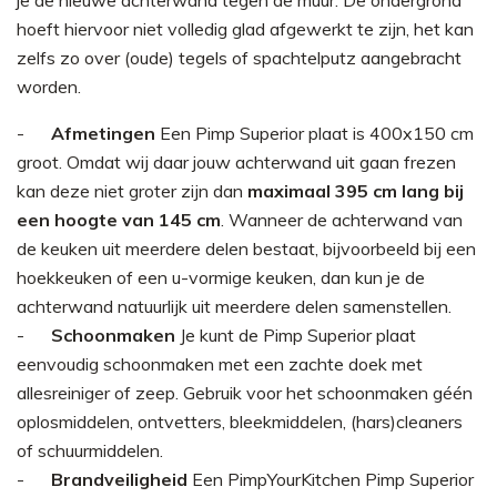
je de nieuwe achterwand tegen de muur. De ondergrond
hoeft hiervoor niet volledig glad afgewerkt te zijn, het kan
zelfs zo over (oude) tegels of spachtelputz aangebracht
worden.
Afmetingen
Een Pimp Superior plaat is 400x150 cm
groot. Omdat wij daar jouw achterwand uit gaan frezen
kan deze niet groter zijn dan
maximaal 395 cm lang bij
een hoogte van 145 cm
. Wanneer de achterwand van
de keuken uit meerdere delen bestaat, bijvoorbeeld bij een
hoekkeuken of een u-vormige keuken, dan kun je de
achterwand natuurlijk uit meerdere delen samenstellen.
Schoonmaken
Je kunt de Pimp Superior plaat
eenvoudig schoonmaken met een zachte doek met
allesreiniger of zeep. Gebruik voor het schoonmaken géén
oplosmiddelen, ontvetters, bleekmiddelen, (hars)cleaners
of schuurmiddelen.
Brandveiligheid
Een PimpYourKitchen Pimp Superior