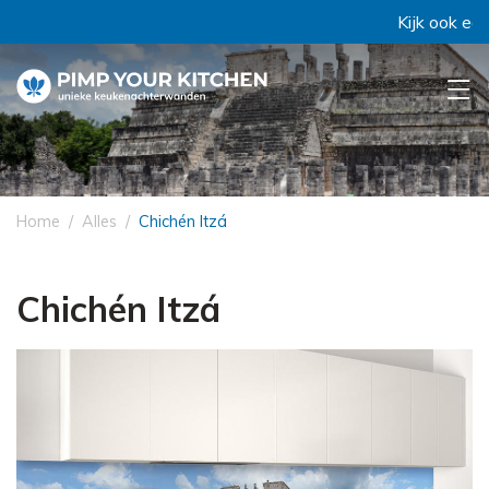
Kijk ook eens 
Home
Alles
Chichén Itzá
Chichén Itzá