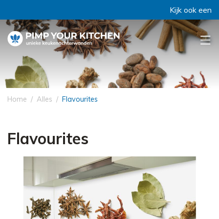
Kijk ook eens bij 
Home
Alles
Flavourites
Flavourites