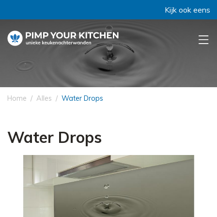
Kijk ook eens bij 
Home
Alles
Water Drops
Water Drops