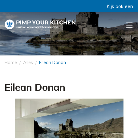
Kijk ook eens bij '
Home
Alles
Eilean Donan
Eilean Donan