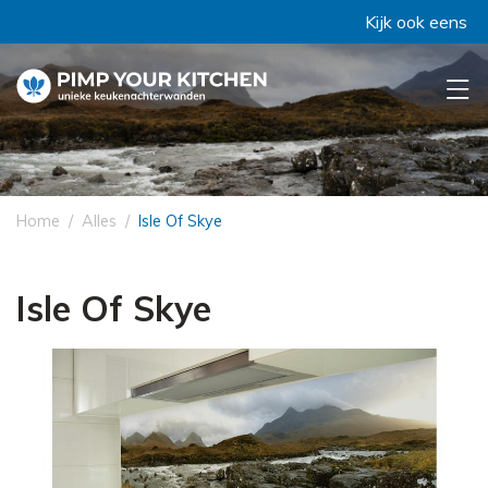
Kijk ook eens bij 'C
Home
Alles
Isle Of Skye
Isle Of Skye